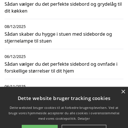
Sådan vælger du det perfekte sidebord og grydelåg til
dit køkken
08/12/2025
Sådan skaber du hygge i stuen med sideborde og
stjernelampe til stuen
06/12/2025
Sådan vælger du det perfekte sidebord og ovnfade i
forskellige størrelser til dit hjem
06/11/2025
×
Sådan skaber du den perfekte stemning med
Dette website bruger tracking cookies
sideborde og kunstige lys til hjemmet
Dette websted bruger cookies til at forbedre brugeroplevelsen. Ved at
bruge vores hjemmeside accepterer du alle cookies i overensstemmelse
med vores cookiepolitik.
Detaljer
Copyright 2026 - Pilanto Aps