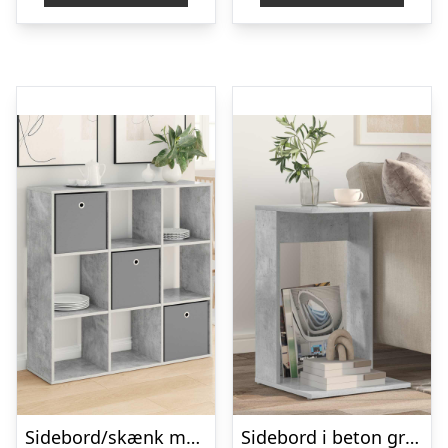
Sidebord/skænk med skuffer – beton grå, 102 × 31 × 99,5 cm
Sidebord i beton grå – konstrueret træ, 40 × 38 × 62,5 cm