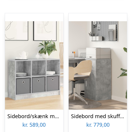
Sidebord/skænk med 3 skuffer – beton grå, 88,5 × 27,5 × 63,5 cm
Sidebord med skuffe – beton grå 38 × 34 × 75 cm
kr.
589,00
kr.
779,00