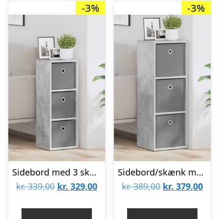
-3%
-3%
Sidebord med 3 skuffer – beton grå, 25,5 × 22 × 69,5 cm
Sidebord/skænk med 3 skuffer – beton grå, 30,5 × 27 × 84,5 cm
Den
Den
Den
De
kr.
339,00
kr.
329,00
kr.
389,00
kr.
379,00
oprindelige
aktuelle
oprindelige
aktu
pris
pris
pris
pris