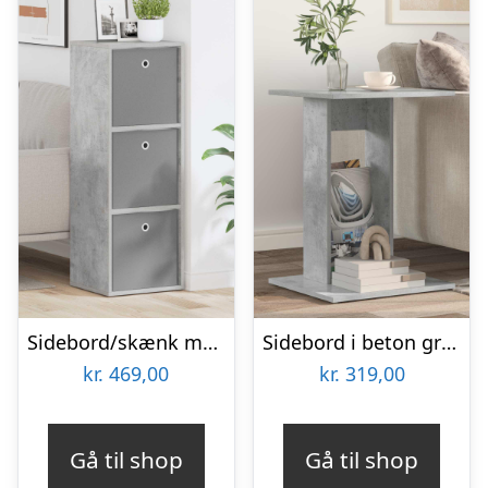
Sidebord/skænk med 3 skuffer – beton grå 35 × 32 × 99,5 cm
Sidebord i beton grå – konstrueret træ 45 × 40 × 62,5 cm
kr.
469,00
kr.
319,00
Gå til shop
Gå til shop