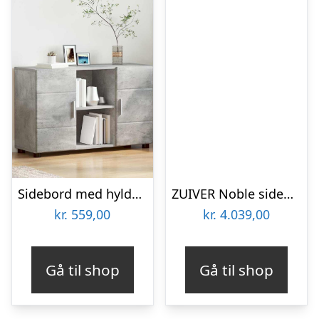
Sidebord med hylde – beton grå, 88,5 × 30,5 × 55,5 cm (Florin)
ZUIVER Noble sidebord, kvadratisk – beige travertinlook beton (45×45)
kr.
559,00
kr.
4.039,00
Gå til shop
Gå til shop