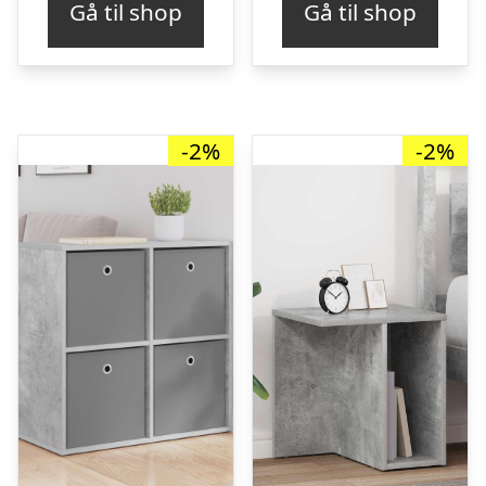
Gå til shop
Gå til shop
var:
er:
var:
er:
kr. 339,00.
kr. 329,00.
kr. 389,00.
kr. 
-2%
-2%