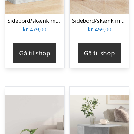
Sidebord/skænk med 3 skuffer – beton grå, 73,5 × 22,5 × 53,5 cm
Sidebord/skænk med 4 skuffer – beton grå, 59,5 × 27 × 57 cm
kr.
479,00
kr.
459,00
Gå til shop
Gå til shop