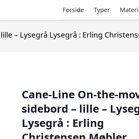
Forside
Typer
Materi
ille – Lysegrå Lysegrå : Erling Christen
Cane-Line On-the-mo
sidebord – lille – Lyse
Lysegrå : Erling
Christensen Møbler