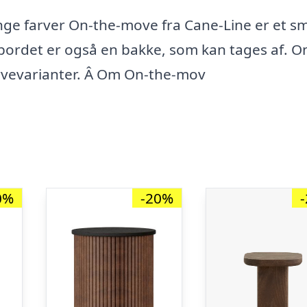
ge farver On-the-move fra Cane-Line er et s
bordet er også en bakke, som kan tages af. O
arvevarianter. Â Om On-the-mov
0%
-20%