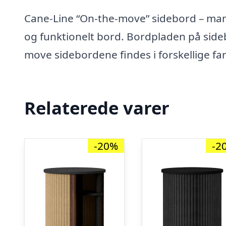
Cane-Line “On-the-move” sidebord – man
og funktionelt bord. Bordpladen på side
move sidebordene findes i forskellige f
Relaterede varer
-20%
-2