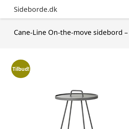
Sideborde.dk
Cane-Line On-the-move sidebord – l
Tilbud!