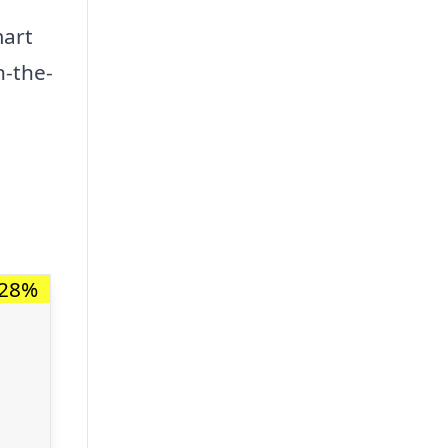
mart
n-the-
-28%