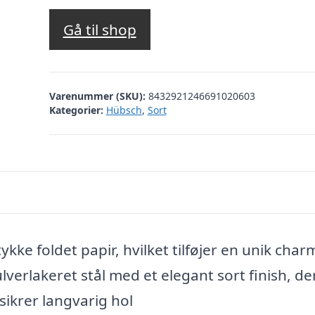
Gå til shop
Varenummer (SKU):
8432921246691020603
Kategorier:
Hübsch
,
Sort
ykke foldet papir, hvilket tilføjer en unik charm
lverlakeret stål med et elegant sort finish, de
sikrer langvarig hol