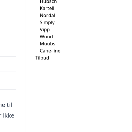
Hübsch
Kartell
Nordal
Simply
Vipp
Woud
Muubs
Cane-line
Tilbud
e til
r ikke