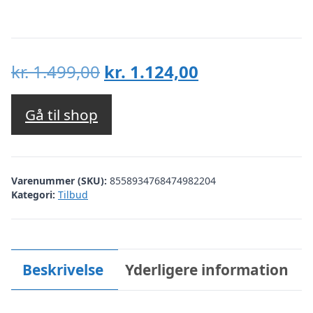
Den
Den
kr.
1.499,00
kr.
1.124,00
oprindelige
aktuelle
pris
pris
Gå til shop
var:
er:
kr. 1.499,00.
kr. 1.124,00.
Varenummer (SKU):
8558934768474982204
Kategori:
Tilbud
Beskrivelse
Yderligere information