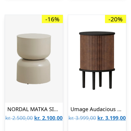
-16%
-20%
NORDAL MATKA SIDEBORD – 50
Umage Audacious sidebord – Sort eg – Hasselnød kunstlæder : Erling Christensen Møbler
Den
Den
Den
D
kr.
2.500,00
kr.
2.100,00
kr.
3.999,00
kr.
3.199,00
oprindelige
aktuelle
oprindelige
ak