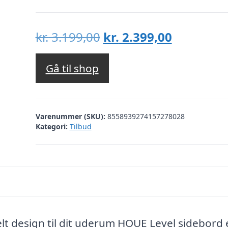
Den
Den
kr.
3.199,00
kr.
2.399,00
oprindelige
aktuelle
pris
pris
Gå til shop
var:
er:
kr. 3.199,00.
kr. 2.399,
Varenummer (SKU):
8558939274157278028
Kategori:
Tilbud
t design til dit uderum HOUE Level sidebord 