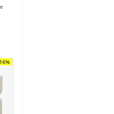
ne
-16%