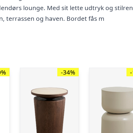
dendørs lounge. Med sit lette udtryk og stilre
en, terrassen og haven. Bordet fås m
0%
-34%