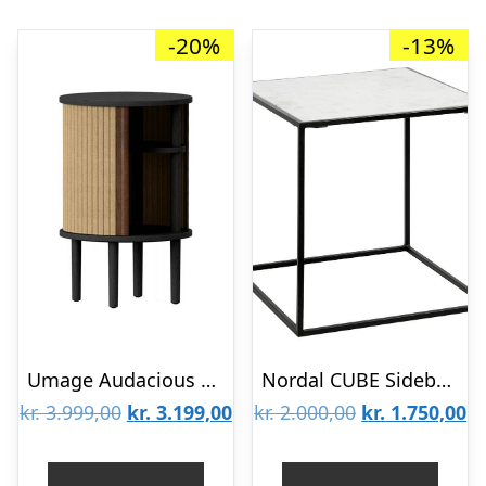
-20%
-13%
Umage Audacious sidebord – Sort eg : Erling Christensen Møbler
Nordal CUBE Sidebord m/Marmor Sort/Hvid – 55
Den
Den
Den
D
kr.
3.999,00
kr.
3.199,00
kr.
2.000,00
kr.
1.750,00
oprindelige
aktuelle
oprindelige
ak
pris
pris
pris
pr