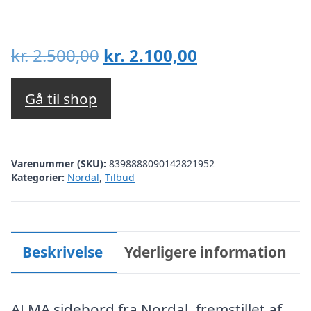
Den
Den
kr.
2.500,00
kr.
2.100,00
oprindelige
aktuelle
pris
pris
Gå til shop
var:
er:
kr. 2.500,00.
kr. 2.100,00.
Varenummer (SKU):
8398888090142821952
Kategorier:
Nordal
,
Tilbud
Beskrivelse
Yderligere information
ALMA sidebord fra Nordal, fremstillet af