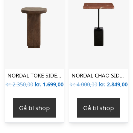
NORDAL TOKE SIDEBORD – 48,5
NORDAL CHAO SIDEBORD MARMOR – 57
Den
Den
Den
D
kr.
2.350,00
kr.
1.699,00
kr.
4.000,00
kr.
2.849,00
oprindelige
aktuelle
oprindelige
ak
pris
pris
pris
pr
Gå til shop
Gå til shop
var:
er:
var:
er
kr. 2.350,00.
kr. 1.699,00.
kr. 4.000,00.
kr