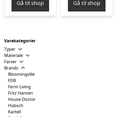
Gå til shop
Gå til shop
var:
er:
var:
er
kr. 3.999,00.
kr. 3.199,00.
kr. 2.000,00.
kr
Varekategorier
Typer
Materiale
Farver
Brands
Bloomingville
FDB
Ferm Living
Fritz Hansen
House Doctor
Hübsch
Kartell