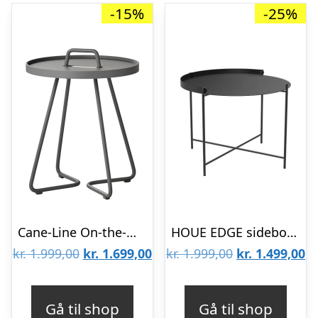
-15%
-25%
Cane-Line On-the-move sidebord – Lille : Erling Christensen Møbler
HOUE EDGE sidebord – Ø62 cm : Erling Christensen Møbler
Den
Den
Den
D
kr.
1.999,00
kr.
1.699,00
kr.
1.999,00
kr.
1.499,00
oprindelige
aktuelle
oprindelige
ak
pris
pris
pris
pr
Gå til shop
Gå til shop