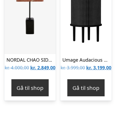
NORDAL CHAO SIDEBORD MARMOR – 57
Umage Audacious sidebord – Sort eg – Charcoal : Erling Christensen Møbler
Den
Den
Den
D
kr.
4.000,00
kr.
2.849,00
kr.
3.999,00
kr.
3.199,00
oprindelige
aktuelle
oprindelige
ak
pris
pris
pris
pr
Gå til shop
Gå til shop
var:
er:
var:
er
kr. 4.000,00.
kr. 2.849,00.
kr. 3.999,00.
kr