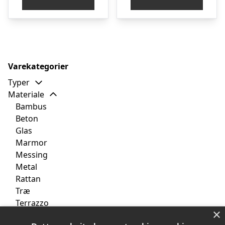
var:
er:
var:
er
kr. 1.999,00.
kr. 1.699,00.
kr. 1.999,00.
kr
Varekategorier
Typer
Materiale
Bambus
Beton
Glas
Marmor
Messing
Metal
Rattan
Træ
Terrazzo
×
Farver