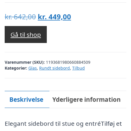
Den
Den
kr.
642,00
kr.
449,00
oprindelige
aktuelle
pris
pris
Gå til shop
var:
er:
kr. 642,00.
kr. 449,00.
Varenummer (SKU):
1193681980660884509
Kategorier:
Glas
,
Rundt sidebord
,
Tilbud
Beskrivelse
Yderligere information
Elegant sidebord til stue og entréTilføj et