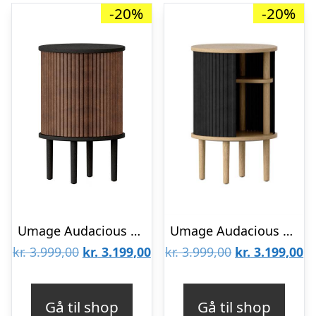
-20%
-20%
Umage Audacious sidebord – Sort eg – Hasselnød kunstlæder : Erling Christensen Møbler
Umage Audacious sidebord – Lys eg – Charcoal : Erling Christensen Møbler
Den
Den
Den
D
kr.
3.999,00
kr.
3.199,00
kr.
3.999,00
kr.
3.199,00
oprindelige
aktuelle
oprindelige
ak
pris
pris
pris
pr
Gå til shop
Gå til shop