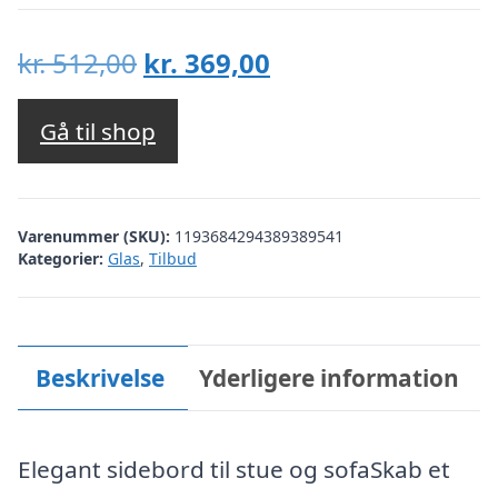
Den
Den
kr.
512,00
kr.
369,00
oprindelige
aktuelle
pris
pris
Gå til shop
var:
er:
kr. 512,00.
kr. 369,00.
Varenummer (SKU):
1193684294389389541
Kategorier:
Glas
,
Tilbud
Beskrivelse
Yderligere information
Elegant sidebord til stue og sofaSkab et