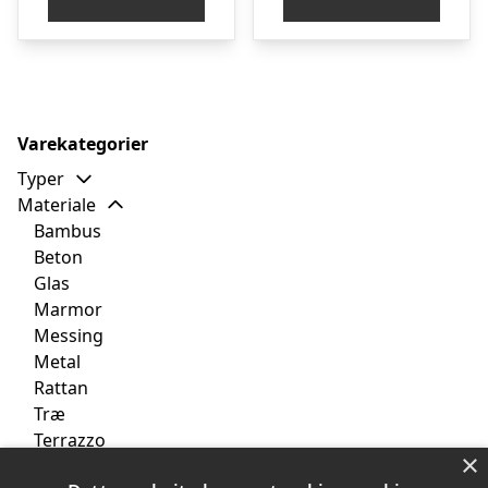
var:
er:
var:
er
kr. 3.999,00.
kr. 3.199,00.
kr. 3.999,00.
kr
Varekategorier
Typer
Materiale
Bambus
Beton
Glas
Marmor
Messing
Metal
Rattan
Træ
Terrazzo
×
Farver