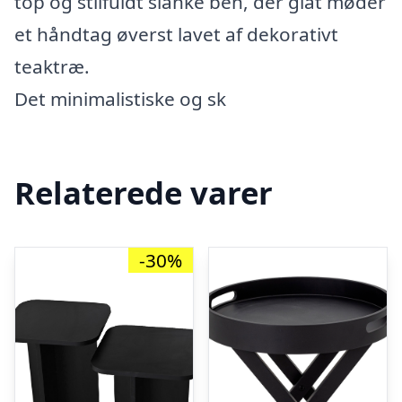
top og stilfuldt slanke ben, der glat møder
et håndtag øverst lavet af dekorativt
teaktræ.
Det minimalistiske og sk
Relaterede varer
-30%