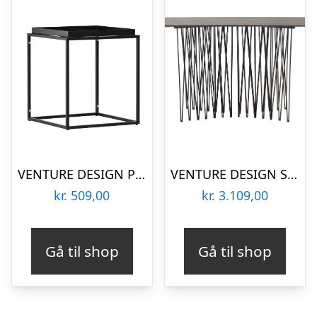
VENTURE DESIGN Porto Alegre sidebord, kvadratisk – sort stål (45×45)
VENTURE DESIGN Stone high sidebord, rektangulær – sort kunstig sten og sort metal (130×37)
kr.
509,00
kr.
3.109,00
Gå til shop
Gå til shop