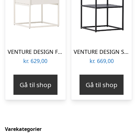
VENTURE DESIGN Fortaleza sidebord, m. 1 skuffe – glas og hvid stål (40×40)
VENTURE DESIGN Sao Paulo sidebord, m. 1 hylde – glas og sort stål (40×40)
kr.
629,00
kr.
669,00
Gå til shop
Gå til shop
Varekategorier