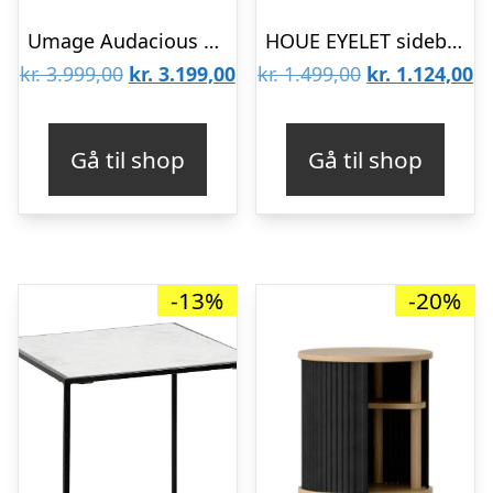
Umage Audacious sidebord – Mørk eg – Charcoal : Erling Christensen Møbler
HOUE EYELET sidebord – Ø57,5 cm : Erling Christensen Møbler
Den
Den
Den
D
kr.
3.999,00
kr.
3.199,00
kr.
1.499,00
kr.
1.124,00
oprindelige
aktuelle
oprindelige
ak
pris
pris
pris
pr
Gå til shop
Gå til shop
var:
er:
var:
er
kr. 3.999,00.
kr. 3.199,00.
kr. 1.499,00.
kr
-13%
-20%