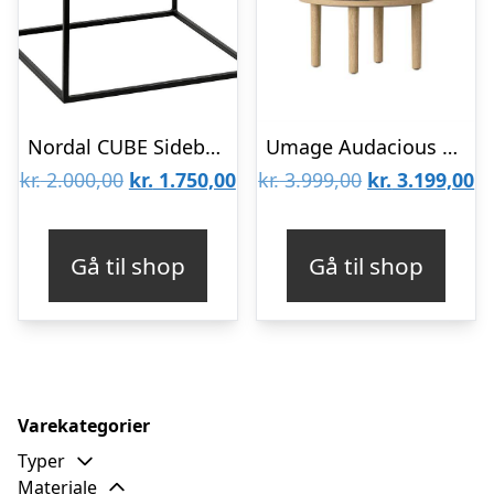
Nordal CUBE Sidebord m/Marmor Sort/Hvid – 55
Umage Audacious sidebord – Lys eg – Charcoal : Erling Christensen Møbler
Den
Den
Den
D
kr.
2.000,00
kr.
1.750,00
kr.
3.999,00
kr.
3.199,00
oprindelige
aktuelle
oprindelige
ak
pris
pris
pris
pr
Gå til shop
Gå til shop
var:
er:
var:
er
kr. 2.000,00.
kr. 1.750,00.
kr. 3.999,00.
kr
Varekategorier
Typer
Materiale