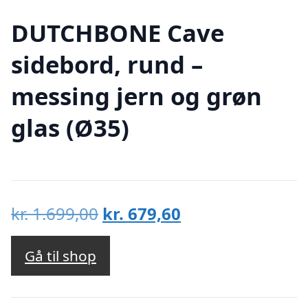
DUTCHBONE Cave
sidebord, rund –
messing jern og grøn
glas (Ø35)
Den
Den
kr.
1.699,00
kr.
679,60
oprindelige
aktuelle
pris
pris
Gå til shop
var:
er:
kr. 1.699,00.
kr. 679,60.